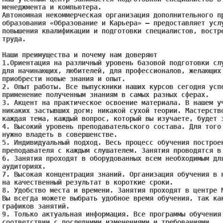
менеджмента и компьютера.

Автономная некоммерческая организация дополнительного пр
образования «Образование и Карьера» – предоставляет услу
повышения квалификации и подготовки специалистов, востре
труда.

Наши преимущества и почему нам доверяют

1.Ориентация на различный уровень базовой подготовки слу
для начинающих, любителей, для профессионалов, желающих 
приобрести новые знания и опыт.

2. Опыт работы. Все выпускники наших курсов сегодня успе
применение полученным знаниям в самых разных сферах.

3. Акцент на практическое освоение материала. В нашем уч
никаких застывших догм; никакой сухой теории. Мастерство
каждая тема, каждый вопрос, который вы изучаете, будет з
4. Высокий уровень преподавательского состава. Для того 
нужно владеть в совершенстве.

5. Индивидуальный подход. Весь процесс обучения построен
преподавателя с каждым слушателем. Занятия проводятся в 
6. Занятия проходят в оборудованных всем необходимым для
аудиториях.

7. Высокая концентрация знаний. Организация обучения в н
на качественный результат в короткие сроки.

8. Удобство места и времени. Занятия проходят в центре М
Вы всегда можете выбрать удобное время обучения, так как
графиков занятий.

9. Только актуальная информация. Все программы обучения 
соответствии с последними изменениями и требованиями. 
