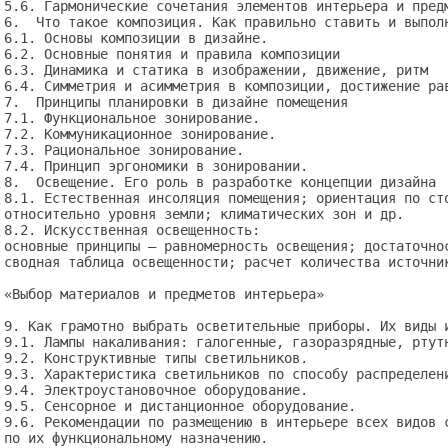
5.6. Гармонические сочетания элементов интерьера и предм
6.  Что такое композиция. Как правильно ставить и выполн
6.1. Основы композиции в дизайне.

6.2. Основные понятия и правила композиции

6.3. Динамика и статика в изображении, движение, ритм

6.4. Симметрия и асимметрия в композиции, достижение рав
7.  Принципы планировки в дизайне помещения

7.1. Функциональное зонирование.

7.2. Коммуникационное зонирование.

7.3. Рациональное зонирование.

7.4. Принцип эргономики в зонировании.

8.  Освещение. Его роль в разработке концепции дизайна

8.1. Естественная инсоляция помещения; ориентация по сто
относительно уровня земли; климатических зон и др.

8.2. Искусственная освещенность: 

основные принципы – равномерность освещения; достаточнос
сводная таблица освещенности; расчет количества источник
«Выбор материалов и предметов интерьера»

9. Как грамотно выбрать осветительные приборы. Их виды и
9.1. Лампы накаливания: галогенные, газоразрядные, ртутн
9.2. Конструктивные типы светильников.

9.3. Характеристика светильников по способу распределени
9.4. Электроустановочное оборудование.

9.5. Сенсорное и дистанционное оборудование.

9.6. Рекомендации по размещению в интерьере всех видов с
по их функциональному назначению.
