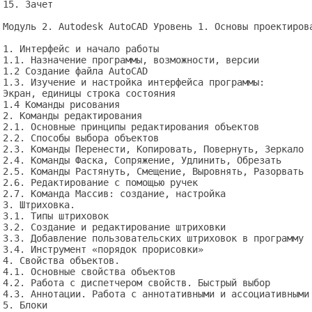
15. Зачет

Модуль 2. Autodesk AutoCAD Уровень 1. Основы проектирова
1. Интерфейс и начало работы

1.1. Назначение программы, возможности, версии

1.2 Создание файла AutoCAD

1.3. Изучение и настройка интерфейса программы: 

Экран, единицы строка состояния 

1.4 Команды рисования

2. Команды редактирования 

2.1. Основные принципы редактирования объектов

2.2. Способы выбора объектов

2.3. Команды Перенести, Копировать, Повернуть, Зеркало

2.4. Команды Фаска, Сопряжение, Удлинить, Обрезать

2.5. Команды Растянуть, Смещение, Выровнять, Разорвать

2.6. Редактирование с помощью ручек

2.7. Команда Массив: создание, настройка

3. Штриховка.

3.1. Типы штриховок

3.2. Создание и редактирование штриховки

3.3. Добавление пользовательских штриховок в программу

3.4. Инструмент «порядок прорисовки»

4. Свойства объектов. 

4.1. Основные свойства объектов

4.2. Работа с диспетчером свойств. Быстрый выбор

4.3. Аннотации. Работа с аннотативными и ассоциативными 
5. Блоки 
