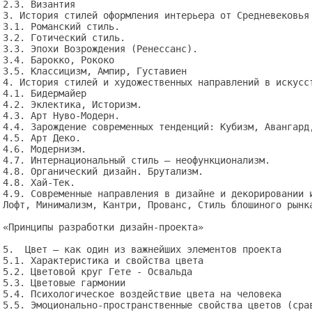
2.3. Византия

3. История стилей оформления интерьера от Средневековья 
3.1. Романский стиль.

3.2. Готический стиль.

3.3. Эпохи Возрождения (Ренессанс).

3.4. Барокко, Рококо

3.5. Классицизм, Ампир, Густавиен

4. История стилей и художественных направлений в искусст
4.1. Бидермайер

4.2. Эклектика, Историзм.

4.3. Арт Нуво-Модерн.

4.4. Зарождение современных тенденций: Кубизм, Авангард,
4.5. Арт Деко.

4.6. Модернизм.

4.7. Интернациональный стиль — неофункционализм. 

4.8. Органический дизайн. Брутализм.

4.8. Хай-Тек.

4.9. Современные направления в дизайне и декорировании и
Лофт, Минимализм, Кантри, Прованс, Стиль блошиного рынка
«Принципы разработки дизайн-проекта»

5.  Цвет – как один из важнейших элементов проекта

5.1. Характеристика и свойства цвета

5.2. Цветовой круг Гете - Освальда

5.3. Цветовые гармонии

5.4. Психологическое воздействие цвета на человека

5.5. Эмоционально-пространственные свойства цветов (срав