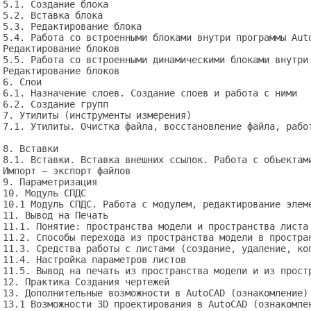
5.1. Создание блока

5.2. Вставка блока

5.3. Редактирование блока

5.4. Работа со встроенными блоками внутри программы Auto
Редактирование блоков

5.5. Работа со встроенными динамическими блоками внутри 
Редактирование блоков

6. Слои

6.1. Назначение слоев. Создание слоев и работа с ними

6.2. Создание групп

7. Утилиты (инструменты измерения)

7.1. Утилиты. Очистка файла, восстановление файла, работ
8. Вставки

8.1. Вставки. Вставка внешних ссылок. Работа с объектами
Импорт — экспорт файлов

9. Параметризация

10. Модуль СПДС

10.1 Модуль СПДС. Работа с модулем, редактирование элеме
11. Вывод на Печать

11.1. Понятие: пространства модели и пространства листа 
11.2. Способы перехода из пространства модели в простран
11.3. Средства работы с листами (создание, удаление, коп
11.4. Настройка параметров листов 

11.5. Вывод на печать из пространства модели и из простр
12. Практика Создания чертежей 

13. Дополнительные возможности в AutoCAD (ознакомление)

13.1 Возможности 3D проектирования в AutoCAD (ознакомлен