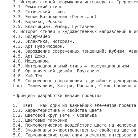
3. История стилей оформления интерьера от Средневек
3.1. Романский стиль.

3.2. Готический стиль.

3.3. Эпохи Возрождения (Ренессанс).

3.4. Барокко, Рококо

3.5. Классицизм, Ампир, Густавиен

4. История стилей и художественных направлений в ис
4.1. Бидермайер

4.2. Эклектика, Историзм.

4.3. Арт Нуво-Модерн.

4.4. Зарождение современных тенденций: Кубизм, Аван
4.5. Арт Деко.

4.6. Модернизм.

4.7. Интернациональный стиль — неофункционализм. 

4.8. Органический дизайн. Брутализм.

4.8. Хай-Тек.

4.9. Современные направления в дизайне и декорирова
Лофт, Минимализм, Кантри, Прованс, Стиль блошиного 
«Принципы разработки дизайн-проекта»

5.  Цвет – как один из важнейших элементов проекта

5.1. Характеристика и свойства цвета

5.2. Цветовой круг Гете - Освальда

5.3. Цветовые гармонии

5.4. Психологическое воздействие цвета на человека

5.5. Эмоционально-пространственные свойства цветов 
5.6. Гармонические сочетания элементов интерьера и 