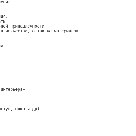
ению.

ия.

ты

ной принадлежности

и искусства, а так же материалов.

   

е

интерьера»

ступ, ниша и др)
