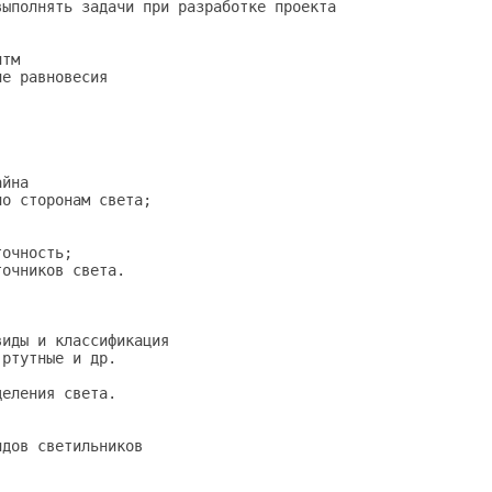
ыполнять задачи при разработке проекта

тм

е равновесия

йна

о сторонам света; 

очность; 

очников света.

иды и классификация

ртутные и др.

еления света.

дов светильников 
