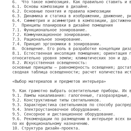
6.  Что такое композиция. Как правильно ставить и в
6.1. Основы композиции в дизайне.

6.2. Основные понятия и правила композиции

6.3. Динамика и статика в изображении, движение, ри
6.4. Симметрия и асимметрия в композиции, достижени
7.  Принципы планировки в дизайне помещения

7.1. Функциональное зонирование.

7.2. Коммуникационное зонирование.

7.3. Рациональное зонирование.

7.4. Принцип эргономики в зонировании.

8.  Освещение. Его роль в разработке концепции диза
8.1. Естественная инсоляция помещения; ориентация п
относительно уровня земли; климатических зон и др.

8.2. Искусственная освещенность: 

основные принципы – равномерность освещения; достат
сводная таблица освещенности; расчет количества ист
«Выбор материалов и предметов интерьера»

9. Как грамотно выбрать осветительные приборы. Их в
9.1. Лампы накаливания: галогенные, газоразрядные, 
9.2. Конструктивные типы светильников.

9.3. Характеристика светильников по способу распред
9.4. Электроустановочное оборудование.

9.5. Сенсорное и дистанционное оборудование.

9.6. Рекомендации по размещению в интерьере всех ви
по их функциональному назначению.

10. Структура дизайн-проекта.
