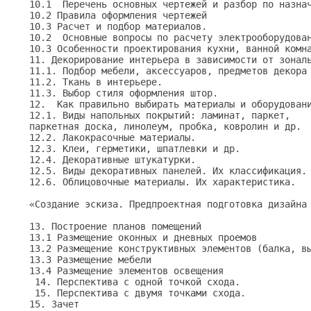
10.1  Перечень основных чертежей и разбор по назнач
10.2 Правила оформления чертежей

10.3 Расчет и подбор материалов.

10.2  Основные вопросы по расчету электрооборудован
10.3 Особенности проектирования кухни, ванной комна
11. Декорирование интерьера в зависимости от зональ
11.1. Подбор мебели, аксессуаров, предметов декора 
11.2. Ткань в интерьере.

11.3. Выбор стиля оформления штор.                 
12.  Как правильно выбирать материалы и оборудовани
12.1. Виды напольных покрытий: ламинат, паркет, 

паркетная доска, линолеум, пробка, ковролин и др.

12.2. Лакокрасочные материалы.

12.3. Клеи, герметики, шпатлевки и др.

12.4. Декоративные штукатурки.

12.5. Виды декоративных панелей. Их классификация.

12.6. Облицовочные материалы. Их характеристика.

«Создание эскиза. Предпроектная подготовка дизайна 
13. Построение планов помещений

13.1 Размещение оконных и дневных проемов

13.2 Размещение конструктивных элементов (балка, вы
13.3 Размещение мебели

13.4 Размещение элементов освещения

 14. Перспектива с одной точкой схода.

 15. Перспектива с двумя точками схода.

15. Зачет
