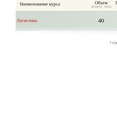
Объем
Наименование курса
академ. часы
40
Логистика.
* Ст